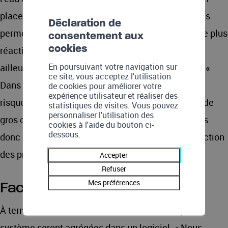
place actuellement au réservoir de Mayentset nous
Déclaration de
permettra d’être encore L’eau potable sous la loupe plus
consentement aux
cookies
réactifs dans nos mesures. » Ce prototype est par
En poursuivant votre navigation sur
ailleurs connecté à des données pluviométriques. «
ce site, vous acceptez l'utilisation
Dans un environnement alpin comme le nôtre, les
de cookies pour améliorer votre
expérience utilisateur et réaliser des
risques de contamination sont plus élevés en cas de
statistiques de visites. Vous pouvez
personnaliser l'utilisation des
gros orages. Grâce à cette interface, nous sommes
cookies à l'aide du bouton ci-
dessous.
donc capables de déclencher des analyses en fonction
des prévisions météo. »
Accepter
Refuser
Mes préférences
Faciliter la prise de décision
À terme, les différentes données collectées par le
système seront agrégées dans un logiciel. « Nous