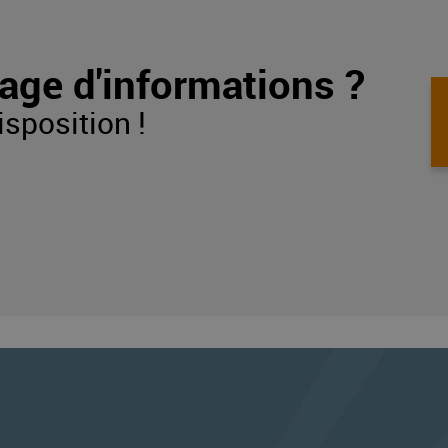
t de recevoir vos factures par e-mail
nt vos factures directement par e-mail
age d'informations ?
isposition !
ption
ontinuer à recevoir vos factures en version 
ant vos factures directement par e-mail