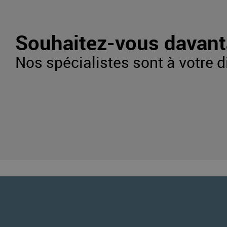
Signifiez votre souhai
Vous recevrez dorénava
Souhaitez-vous davant
Nos spécialistes sont à votre d
Confirmez votre inscri
Vous avez également la possibilité de c
Vous recevrez dorénav