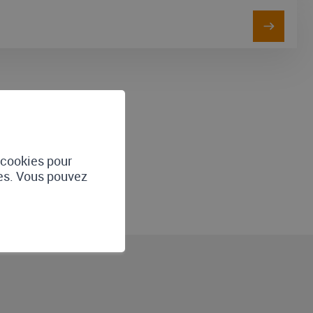
 client
altis.swiss
e cookies pour
tes. Vous pouvez
@altis.swiss