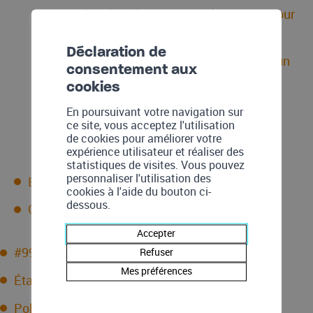
Véhicules électriques: subventions pour
bornes de recharge
Déclaration de
Vélos électriques : subventions pour un
consentement aux
achat
cookies
En poursuivant votre navigation sur
Règlements et directives
ce site, vous acceptez l'utilisation
de cookies pour améliorer votre
expérience utilisateur et réaliser des
statistiques de visites. Vous pouvez
personnaliser l'utilisation des
Blog
cookies à l'aide du bouton ci-
dessous.
Contact
Accepter
#9929 (aucun titre)
Refuser
Mes préférences
État actuel des réseaux
Politique de confidentialité audits énergétiques