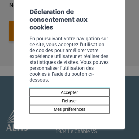
Nos spécialistes sont à votre disposition !
Déclaration de
consentement aux
cookies
Nous contacter
En poursuivant votre navigation sur
ce site, vous acceptez l'utilisation
de cookies pour améliorer votre
expérience utilisateur et réaliser des
statistiques de visites. Vous pouvez
personnaliser l'utilisation des
cookies à l'aide du bouton ci-
dessous.
Accepter
Refuser
Mes préférences
ALTIS GROUPE SA
Place de Curala 5
1934
Le Châble VS