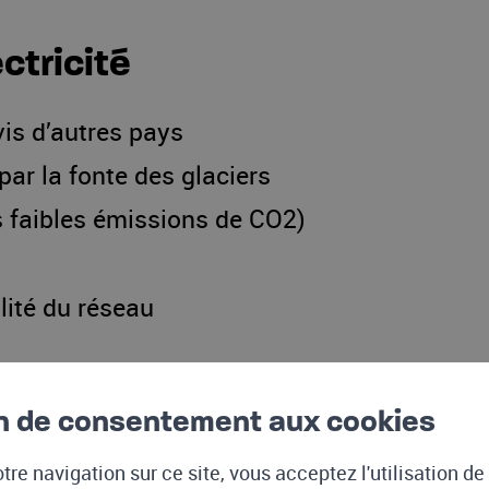
ctricité
is d’autres pays
ar la fonte des glaciers
ès faibles émissions de CO2)
lité du réseau
n de consentement aux cookies
re de centrales hydroélectriques et mandate
tre navigation sur ce site, vous acceptez l'utilisation d
maximum de kilowattheures.