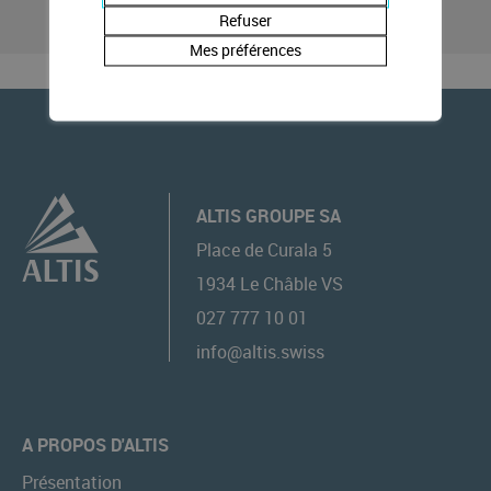
Refuser
Mes préférences
ALTIS GROUPE SA
Place de Curala 5
1934
Le Châble VS
027 777 10 01
info@altis.swiss
A PROPOS D'ALTIS
Présentation