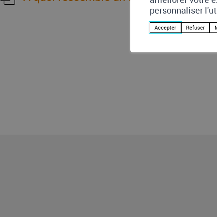
Tant que l’installation n’est pas confor
personnaliser l'u
Les coordonnées de contrôleur et rés
Accepter
Refuser
La signature de la personne qui à p
Contrôle de réception
La signature de la personne titulaire
disposant du droit de signature indiv
Sur les installations ci-dessous, un con
Toutes les installations ayant une pé
Les habitations ayant un système de 
1986
Les installations photovoltaïques mê
Contrôle périodique