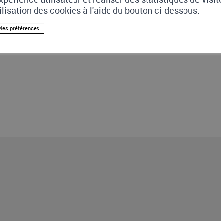
me, le rapport de sécurité ne peut pas être d
tilisation des cookies à l'aide du bouton ci-dessous.
ultat du contrôle si contrôle périodique ou
Mes préférences
rocédé au contrôle
 de l’autorisation (d’installer ou de contrôl
iduelle pour l’entreprise.
trôle supplémentaire doit être réalisé en plus
riodicité de moins de 20 ans, en règle génér
protection en schéma III, ces installations 
me si celles-ci sont établies sur une habita