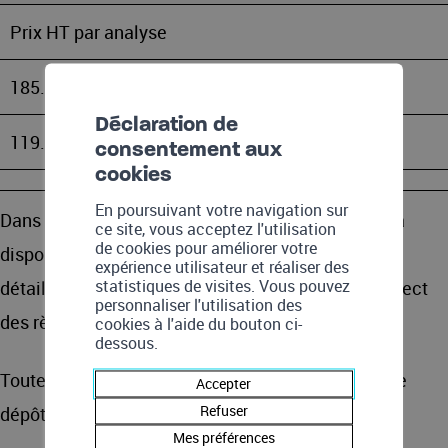
Prix HT par analyse
185.- frs
Déclaration de
119.- frs
consentement aux
cookies
En poursuivant votre navigation sur
Dans le cadre de cette offre, les flacons sont mis à
ce site, vous acceptez l'utilisation
de cookies pour améliorer votre
disposition, accompagnés d’une marche à suivre
expérience utilisateur et réaliser des
statistiques de visites. Vous pouvez
détaillée pour réaliser le prélèvement dans le respect
personnaliser l'utilisation des
des règles d’hygiène.
cookies à l'aide du bouton ci-
dessous.
Toutes les informations nécessaires concernant le
Accepter
Refuser
dépôt de l’échantillon y sont également précisées.
Mes préférences