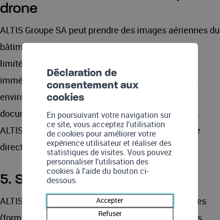
drone
ALTIS Groupe SA peut prendre des images aériennes du
bâtiment avec un drone. Les vols sont strictement
limités au périmètre du bâtiment et à ses abords
Déclaration de
immédiats, sans intrusion dans les espaces privés
consentement aux
environnants. Ces images servent uniquement à
cookies
documenter et évaluer l’état extérieur du bâtiment.
En poursuivant votre navigation sur
ce site, vous acceptez l'utilisation
ALTIS Groupe SA s’engage à répondre au voisinage
de cookies pour améliorer votre
expérience utilisateur et réaliser des
direct en cas questions liées au survol du drone.
statistiques de visites. Vous pouvez
personnaliser l'utilisation des
cookies à l'aide du bouton ci-
5. Stockage des données
dessous.
ALTIS Groupe SA conservera les données collectées
Accepter
Refuser
(formulaires, consommations énergétiques, photos,