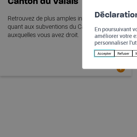
Canton du Valais
Déclaratio
Retrouvez de plus amples informations
quant aux subventions du Canton du Valais
En poursuivant vo
auxquelles vous avez droit.
améliorer votre e
personnaliser l'u
Accepter
Refuser