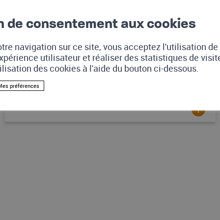
Commune de Bovernier
n de consentement aux cookies
Retrouvez ici les informations relatives aux
subventions de la Commune de Bovernier.
tre navigation sur ce site, vous acceptez l'utilisation d
xpérience utilisateur et réaliser des statistiques de visi
tilisation des cookies à l'aide du bouton ci-dessous.
Mes préférences