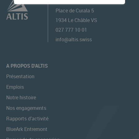
ALTIS GROUPE SA
Place de Curala 5
1934
Le Châble VS
027 777 10 01
info@altis.swiss
A PROPOS D'ALTIS
Présentation
Emplois
Notre histoire
Nos engagements
Rapports d’activité
BlueArk Entremont