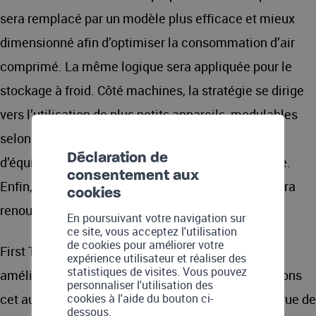
sera remplacé par un modèle plus efficace et mieux
dimensionné afin d’optimiser la consommation d’air
comprimé. La même logique sera appliquée pour le
stockage à froid. Côté machines, la stratégie se dirige
vers l’utilisation de plus petits appareils, modulables
selon l’évolution de la production, au lieu
Déclaration de
d’équipements lourds fonctionnant en sous-charge.
consentement aux
Enfin, la motorisation de certaines installations sera
cookies
renouvelée.
En poursuivant votre navigation sur
ce site, vous acceptez l'utilisation
de cookies pour améliorer votre
First Track observe avec attention toutes ces
expérience utilisateur et réaliser des
statistiques de visites. Vous pouvez
améliorations. « En tant que locataires, nous utilisons
personnaliser l'utilisation des
cookies à l'aide du bouton ci-
cet audit pour approfondir nos connaissances en vue de
dessous.