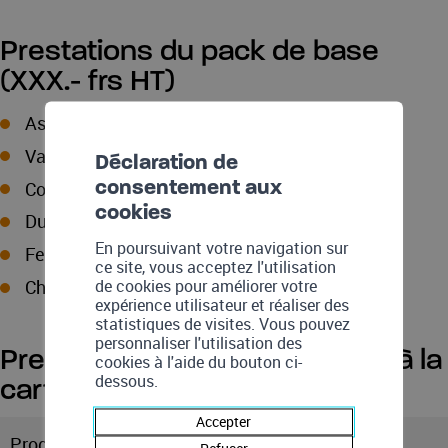
Prestations du pack de base
(XXX.- frs HT)
Aspect
Valeur pH
Déclaration de
Conductivité
consentement aux
cookies
Dureté totale
En poursuivant votre navigation sur
Fer dissous
ce site, vous acceptez l'utilisation
de cookies pour améliorer votre
Chlorures
expérience utilisateur et réaliser des
statistiques de visites. Vous pouvez
personnaliser l'utilisation des
Prestations complémentaires à la
cookies à l'aide du bouton ci-
dessous.
carte
Accepter
Produit de traitement: Phosphate