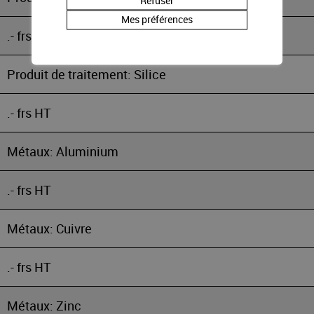
Refuser
Mes préférences
.- frs HT
Produit de traitement: Silice
.- frs HT
Métaux: Aluminium
.- frs HT
Métaux: Cuivre
.- frs HT
Métaux: Zinc