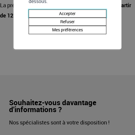
dessous.
La présentation sera suivie d’un
apéro-raclette à partir
Accepter
de 12h00
.
Refuser
Mes préférences
Souhaitez-vous davantage
d'informations ?
Nos spécialistes sont à votre disposition !