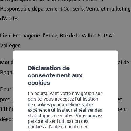
Responsable département Conseils, Vente et marketing
d’ALTIS
Lieu:
Fromagerie d’Etiez, Rte de la Vallée 5, 1941
Vollèges
Mot d’accueil de Fabien SAUTHIER
, Président de Val de
Déclaration de
Bagnes
consentement aux
cookies
Pour les premiers inscrits, une visite de la zone de
En poursuivant votre navigation sur
ce site, vous acceptez l'utilisation
production de la fromagerie aura lieu entre 10h00 et
de cookies pour améliorer votre
11h00. Ces visites précédant la présentation affichent
expérience utilisateur et réaliser des
statistiques de visites. Vous pouvez
désormais
COMPLET
.
personnaliser l'utilisation des
cookies à l'aide du bouton ci-