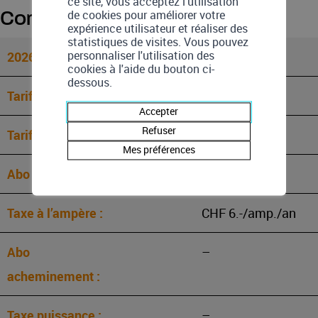
ce site, vous acceptez l'utilisation
de cookies pour améliorer votre
Commune de Bovernier
expérience utilisateur et réaliser des
statistiques de visites. Vous pouvez
personnaliser l'utilisation des
Simple
cookies à l'aide du bouton ci-
dessous.
25.25
Accepter
Refuser
25.25
Mes préférences
CHF 12.-/an
CHF 6.-/amp./an
–
–