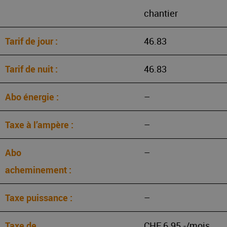
chantier
46.83
46.83
–
–
–
–
CHF 6.95.-/mois