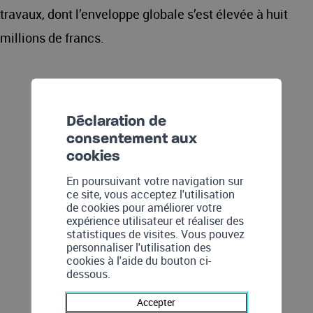
travaux, dont l’enveloppe globale s’est élevée à huit
millions de francs.
Déclaration de
consentement aux
cookies
En poursuivant votre navigation sur
ce site, vous acceptez l'utilisation
Cette installation est la deuxième
de cookies pour améliorer votre
expérience utilisateur et réaliser des
plus puissante gérée par ALTIS sur
statistiques de visites. Vous pouvez
personnaliser l'utilisation des
le territoire communal
cookies à l'aide du bouton ci-
dessous.
Pierre-André Gard, responsable
Accepter
Énergies