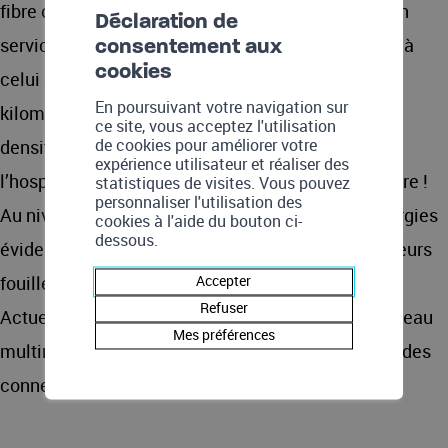
fibre optique au plus grand nombre, et de fournir un
Déclaration de
service équivalent au résident de Fionnay comme à
consentement aux
cookies
celui du Châble. S’étendant sur plus d’un millier de
En poursuivant votre navigation sur
kilomètres, notre réseau couvre les zones de forte
ce site, vous acceptez l'utilisation
de cookies pour améliorer votre
densité et également certains hameaux. Même
expérience utilisateur et réaliser des
l’hospice du Grand-St-Bernard est raccordé à la fibre !
statistiques de visites. Vous pouvez
personnaliser l'utilisation des
Au niveau de l’extension du réseau, il y a des synergies
cookies à l'aide du bouton ci-
dessous.
évidentes avec ALTIS, puisque nous profitons de leurs
fouilles pour anticiper le déploiement de la fibre.
Accepter
Refuser
Actuellement, notre réseau FTTH est de loin le réseau
Mes préférences
multimédia le plus développé en Entremont, avec des
connexions en fibre jusque dans les logements.