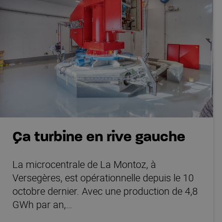
Ça turbine en rive gauche
La microcentrale de La Montoz, à
Versegères, est opérationnelle depuis le 10
octobre dernier. Avec une production de 4,8
65 % ÉNERGIE
GWh par an,…
Il s’agit de l’électricité fournie,