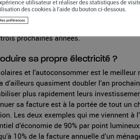
xpérience utilisateur et réaliser des statistiques de visi
tilisation des cookies à l'aide du bouton ci-dessous.
inuer d’augmenter ?
Mes préférences
 difficile de se prononcer, mais l’ensemble d
 trois prochaines années.
duire sa propre électricité ?
olaires et l’autoconsommer est le meilleur m
a d’ailleurs quasiment doubler l’an prochain
tabiliser plus rapidement leurs investisseme
nuer sa facture est à la portée de tout un 
on. Les deux exemples qui me viennent à l
tiel d’économie de 90% par point lumineux,
squ’à 10% de la facture annuelle d’un ménag