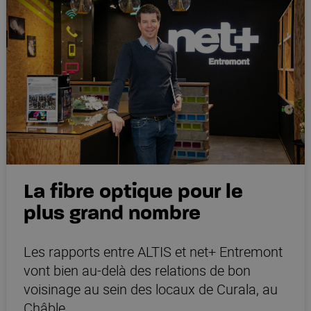
La fibre optique pour le
plus grand nombre
Les rapports entre ALTIS et net+ Entremont
vont bien au-delà des relations de bon
25 % TRANSPORT
voisinage au sein des locaux de Curala, au
Cette part représente les frais
Châble.