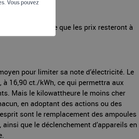
tes. Vous pouvez
e la branche pense que les prix resteront à
oyen pour limiter sa note d’électricité. Le
, à 16,90 ct./kWh, ce qui permettra aux
nts. Mais le kilowattheure le moins cher
chacun, en adoptant des actions ou des
’esprit sont le remplacement des ampoules
 ainsi que le déclenchement d’appareils en
e.