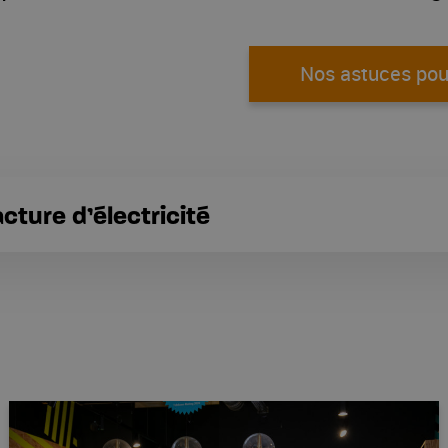
Nos astuces pou
cture d’électricité
 du prix de l’énergie. Il intègre également