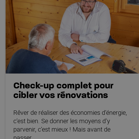
Check-up complet pour
cibler vos rénovations
Rêver de réaliser des économies d’énergie,
c’est bien. Se donner les moyens d’y
10% TAXE ET REDEVANCES
parvenir, c’est mieux ! Mais avant de
La taxe pour la promotion des
passer…