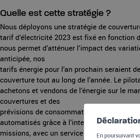
Quelle est cette stratégie ?
Nous déployons une stratégie de couverture
tarif d’électricité 2023 est fixé en foncti
nous permet d’atténuer l’impact des variati
anticipée, nos
tarifs énergie pour l’an prochain seraient 
couverture tout au long de l’année. Le pilo
achetons et vendons de l’énergie sur le ma
couvertures et des
prévisions de consommation. Ces calculs et 
Déclaratio
automatisés grâce à l’intelligence artificie
missions, avec un service de piquet 24 heur
En poursuivant vo