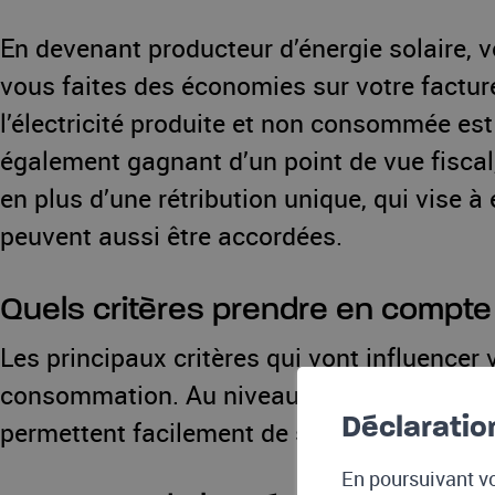
En devenant producteur d’énergie solaire, v
vous faites des économies sur votre factur
l’électricité produite et non consommée est
également gagnant d’un point de vue fiscal
en plus d’une rétribution unique, qui vise
peuvent aussi être accordées.
Quels critères prendre en compte
Les principaux critères qui vont influencer vo
consommation. Au niveau de la production, 
Déclaratio
permettent facilement de se faire une idée d
En poursuivant vo