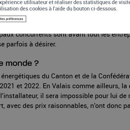
xpérience utilisateur et réaliser des statistiques de visi
 a surpris ceux qui craignent que 
tilisation des cookies à l'aide du bouton ci-dessous.
Mes préférences
étation. iELLO n’a aucune intention de phag
ipaux concurrents sont avant tout les entr
se parfois à désirer.
 le monde ?
es énergétiques du Canton et de la Confédéra
 2021 et 2022. En Valais comme ailleurs, la
e l’installateur, il sera impossible pour lui 
rt, avec des prix raisonnables, n’ont donc pa