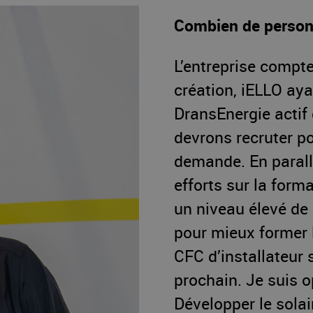
Combien de person
L’entreprise compt
création, iELLO aya
DransEnergie actif 
devrons recruter p
demande. En parall
efforts sur la form
un niveau élevé de 
pour mieux former 
CFC d’installateur s
prochain. Je suis o
Développer le solair