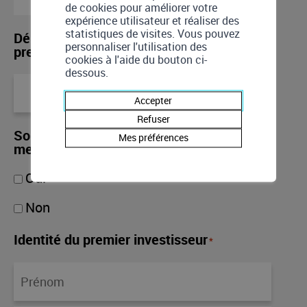
de cookies pour améliorer votre
expérience utilisateur et réaliser des
statistiques de visites. Vous pouvez
Dénomination de l'appartement du
personnaliser l'utilisation des
premier membre
*
cookies à l'aide du bouton ci-
dessous.
Accepter
Refuser
Souhaitez-vous ajouter un deuxième
Mes préférences
membre à ce RCP?
*
Oui
Non
Identité du premier investisseur
*