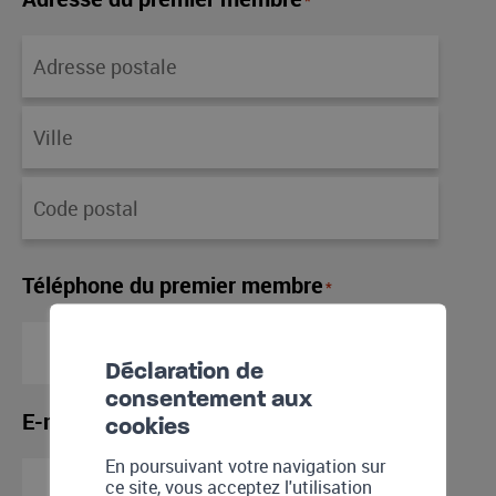
*
Téléphone du premier membre
*
Déclaration de
consentement aux
E-mail du premier membre
*
cookies
En poursuivant votre navigation sur
ce site, vous acceptez l'utilisation