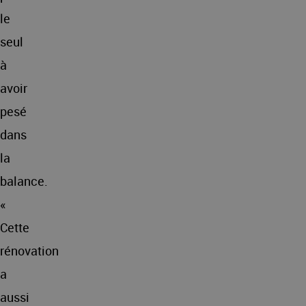
le
seul
à
avoir
pesé
dans
la
balance.
«
Cette
rénovation
a
aussi