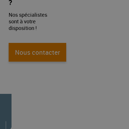
?
différentes
différentes
quelques
quelques
astuces,
astuces,
jours.
jours.
Nos spécialistes
…
…
Coordinatrice
Coordinatrice
sont à votre
de…
de…
disposition !
Nous contacter