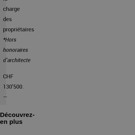
charge
des
propriétaires
*Hors
honoraires
d’architecte
CHF
130’500.
—
Découvrez-
en plus