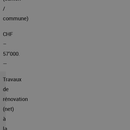
/
commune)
CHF
–
57’000.
—
Travaux
de
rénovation
(net)
à
la