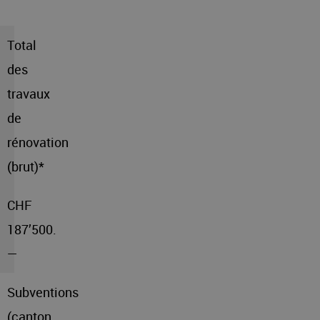
Total
des
travaux
de
rénovation
(brut)*
CHF
187’500.
—
Subventions
(canton